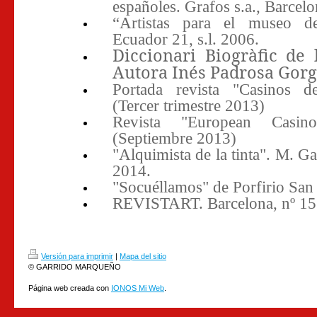
españoles. Grafos s.a., Barcel
“Artistas para el museo d
Ecuador 21, s.l. 2006.
Diccionari Biogràfic de 
Autora Inés Padrosa Gorg
Portada revista "Casinos 
(Tercer trimestre 2013)
Revista "European Casi
(Septiembre 2013)
"Alquimista de la tinta". M. Ga
2014.
"Socuéllamos" de Porfirio San
REVISTART. Barcelona, nº 15
Versión para imprimir
|
Mapa del sitio
© GARRIDO MARQUEÑO
Página web creada con
IONOS Mi Web
.