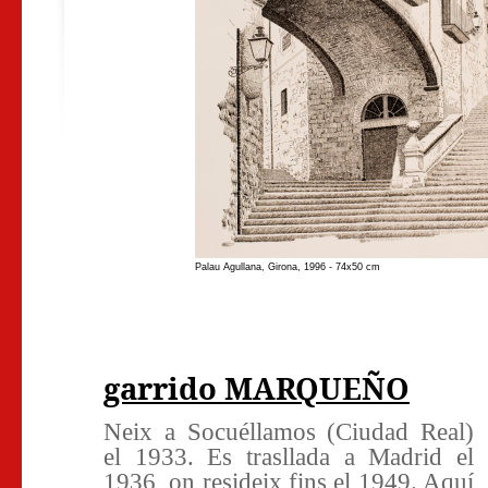
Palau Agullana, Girona, 1996 - 74x50 cm
garrido MARQUEÑO
Neix a Socuéllamos (Ciudad Real)
el 1933. Es trasllada a Madrid el
1936, on resideix fins el 1949. Aquí