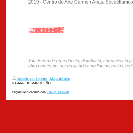
2019 - Centro de Arte Carmen Arias, Socuéllamos. 
Tota forma de reproducció, distribució, comunicació p
obra només pot ser realitzada amb l'autorització escrita
Versión para imprimir
|
Mapa del sitio
© GARRIDO MARQUEÑO
Página web creada con
IONOS Mi Web
.